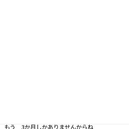
ん
逆に 福祉職の方だったら
医療と福祉の割合は6:4 あるいは 7:3くらい
で
医療を重視して 進めてもらって
医療分野 20問中の 純粋な医療問題 15
問
そこで
しっかりと得点できるようにしてください
というのが
私からの アドバイスになります
昨年 試験1週間前の購入よりは早いとはいえ
もう 3か月しかありませんからね