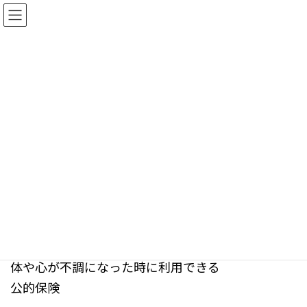
コ
ナ
ン
ビ
テ
ゲ
ン
ー
ツ
シ
障害年金サポート
へ
ョ
ス
ン
キ
に
ッ
移
障害年金サポート
プ
動
障害年金 専門 社労士
障害年金は
体や心が不調になった時に利用できる
公的保険