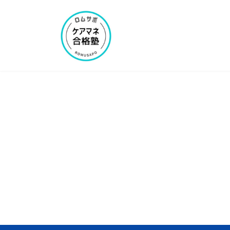
コ
ナ
ン
ビ
テ
ゲ
ン
ー
ツ
シ
へ
ョ
ス
ン
キ
に
ッ
移
プ
動