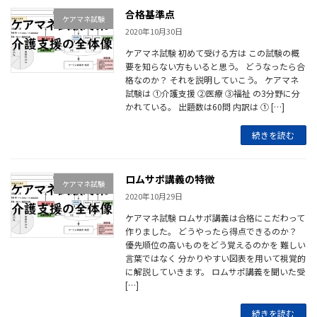
合格基準点
ケアマネ試験
2020年10月30日
ケアマネ試験 初めて受ける方は この試験の概
要を知らない方もいると思う。 どうなったら合
格なのか？ それを説明していこう。 ケアマネ
試験は ①介護支援 ②医療 ③福祉 の3分野に分
かれている。 出題数は60問 内訳は ① […]
続きを読む
ロムサポ講義の特徴
ケアマネ試験
2020年10月29日
ケアマネ試験 ロムサポ講義は合格にこだわって
作りました。 どうやったら得点できるのか？
優先順位の高いものをどう覚えるのかを 難しい
言葉ではなく 分かりやすい図表を用いて視覚的
に解説していきます。 ロムサポ講義を聞いた受
[…]
続きを読む