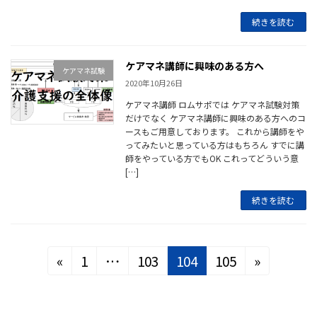
続きを読む
ケアマネ講師に興味のある方へ
ケアマネ試験
2020年10月26日
ケアマネ講師 ロムサポでは ケアマネ試験対策
だけでなく ケアマネ講師に興味のある方へのコ
ースもご用意しております。 これから講師をや
ってみたいと思っている方はもちろん すでに講
師をやっている方でもOK これってどういう意
[…]
続きを読む
投
固
固
固
固
«
1
…
103
104
105
»
定
定
定
定
稿
ペ
ペ
ペ
ペ