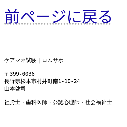
ー
ー
ー
ー
の
ジ
ジ
ジ
ジ
前ページに戻る
ペ
ー
ジ
送
ケアマネ試験｜ロムサポ
り
〒399-0036
長野県松本市村井町南1‐10‐24
山本啓司
社労士・歯科医師・公認心理師・社会福祉士