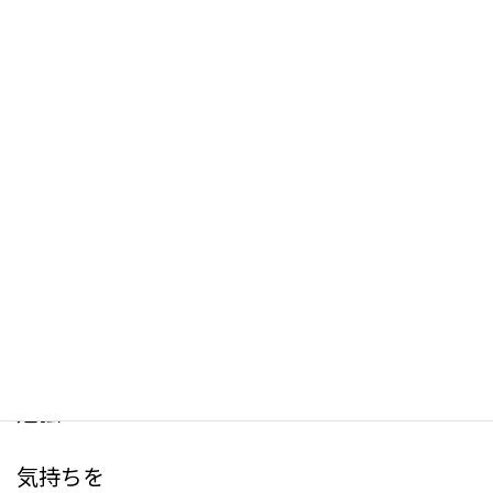
ケアマネ受験生の皆さん
新
日
こんにちは
時
:
6月も今日で終わりです
10月13日の本番まで
100日あまり
何んとなーく
やってきた勉強から
ガチで仕上げていく
勉強へ
気持ちを