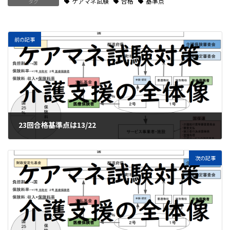
ケアマネ試験
合格
基準点
タグ
前の記事
23回合格基準点は13/22
2020年12月2日
次の記事