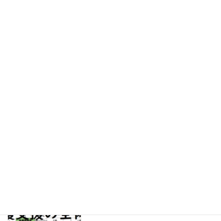
の〇
2021年1月14日
残り10か月もあ
る？しかない？
2021年1月10日
受験生諸君、一緒
に合格を目指しま
しょう！
2021年1月2日