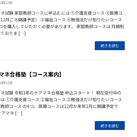
10月22日
ネ試験 家庭教師コースに申込むには ①介護支援コース ②医療コ
12月ごろ開講予定） ③福祉コース ④勉強法だけ知りたいコース
つを購入していただく必要があります。 家庭教師コースは 月額制
ておりま […]
続きを読む
マネ合格塾【コース案内】
10月21日
ネ試験 令和3年のケアマネ合格塾 申込スタート！ 現在受付中の
は ①介護支援コース ②福祉コース ③勉強法だけ知りたいコース
教師コース の4つ。 医療コースは12月か来年1月に開講予定で
ケアマネ […]
続きを読む