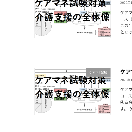
2020年
ケアマ
ース（
この4
となっ
ケア
ケアマネ試験
2020年
ケアマ
コース
④家庭
す。 