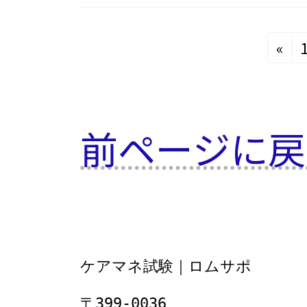
投
«
稿
の
前ページに戻
ペ
ー
ジ
送
ケアマネ試験｜ロムサポ
り
〒399-0036