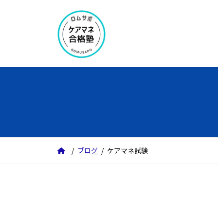
コ
ナ
ン
ビ
テ
ゲ
ン
ー
ツ
シ
へ
ョ
ス
ン
キ
に
ッ
移
プ
動
ブログ
ケアマネ試験