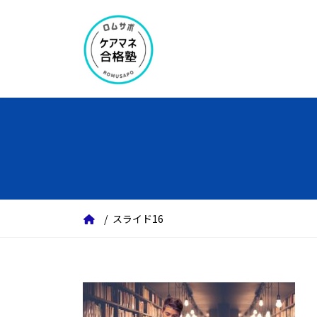
コ
ナ
ン
ビ
テ
ゲ
ン
ー
ツ
シ
へ
ョ
ス
ン
キ
に
ッ
移
プ
動
スライド16