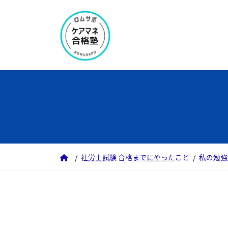
コ
ナ
ン
ビ
テ
ゲ
ン
ー
ツ
シ
へ
ョ
ス
ン
キ
に
ッ
移
プ
動
社労士試験 合格までにやったこと
私の勉強