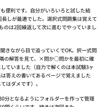
ても便利です。自分がいろいろと試した結
回長しが最適でした。選択式問題集は覚えて
ものは2回繰返して次に進むでやっていまし
聞きながら目で追っていくでOK。択一式問
に隣の解答を見て、×問か○問かを最初に確
していました（自力で解くのは本試験3ヶ
集は答えの書いてあるページで覚えました
してはダメです）。
30分となるようにフォルダーを作って管理
50問くらいです。続きは次回また。