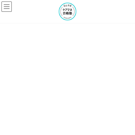
コ
ナ
ン
ビ
テ
ゲ
ン
ー
ツ
シ
へ
ョ
ス
ン
キ
に
ッ
移
プ
動