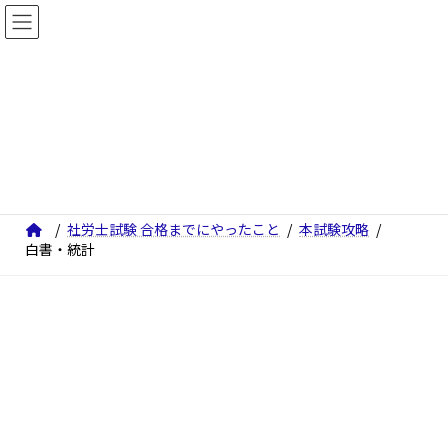
コ
ナ
ン
ビ
テ
ゲ
ン
ー
ツ
シ
白書・統計
へ
ョ
ス
ン
キ
に
ッ
移
社労士試験 合格までにやったこと
本試験攻略
白書・統計
プ
動