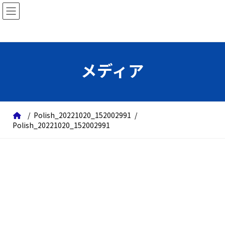
コ
ナ
ン
ビ
テ
ゲ
ン
ー
ツ
シ
メディア
へ
ョ
ス
ン
キ
に
ッ
移
Polish_20221020_152002991
Polish_20221020_152002991
プ
動