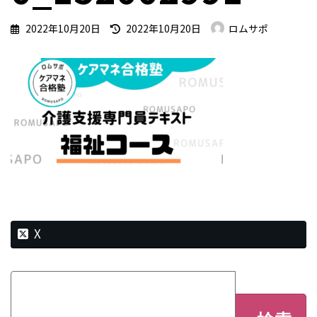
最
2022年10月20日
2022年10月20日
ロムサポ
終
更
新
日
時
:
X
検
索: