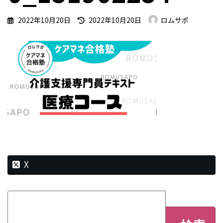
最
2022年10月20日
2022年10月20日
ロムサポ
終
更
新
日
時
:
X
検
索: