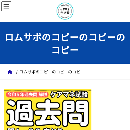
コ
ナ
ン
ビ
テ
ゲ
ン
ー
ロムサポのコピーのコピーの
ツ
シ
へ
ョ
コピー
ス
ン
キ
に
ッ
移
ロムサポのコピーのコピーのコピー
プ
動