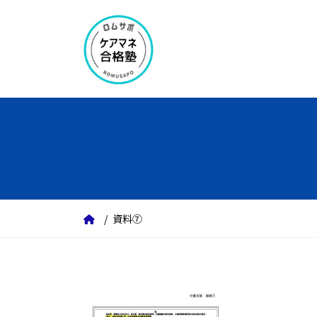
コ
ナ
ン
ビ
テ
ゲ
ン
ー
ツ
シ
へ
ョ
ス
ン
キ
に
ッ
移
プ
動
資料⑦