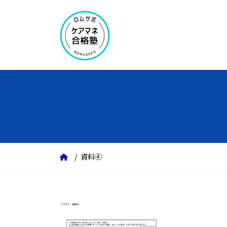
コ
ナ
ン
ビ
テ
ゲ
ン
ー
ツ
シ
へ
ョ
ス
ン
キ
に
ッ
移
プ
動
資料④