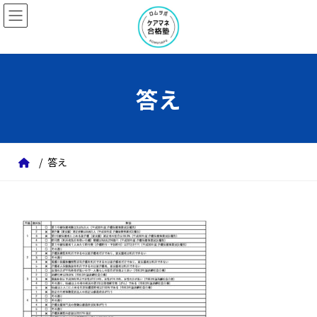
コ
ナ
ン
ビ
テ
ゲ
ン
ー
ツ
シ
答え
へ
ョ
ス
ン
キ
に
ッ
移
答え
プ
動