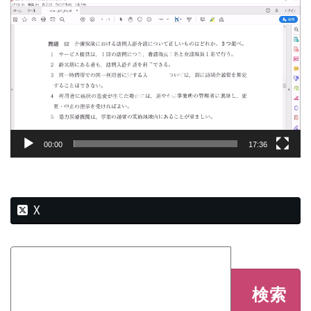
動
新
日
画
時
プ
:
レ
ー
ヤ
ー
00:00
17:36
X
検
索: