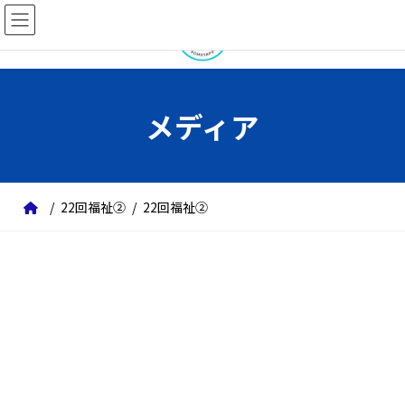
コ
ナ
ン
ビ
テ
ゲ
ン
ー
ツ
シ
メディア
へ
ョ
ス
ン
キ
に
ッ
移
22回福祉②
22回福祉②
プ
動