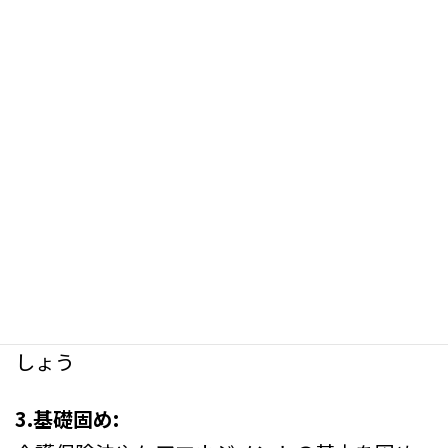
効率的な教材選びが鍵になります
おすすめの進め方
1.スケジュールを立てる:
試験日から逆算して、月ごとに学習目標を設定
2.教材を準備:
過去問集、参考書、オンライン講座などを活
用
最新の介護保険制度に対応したものを選びま
しょう
3.基礎固め: