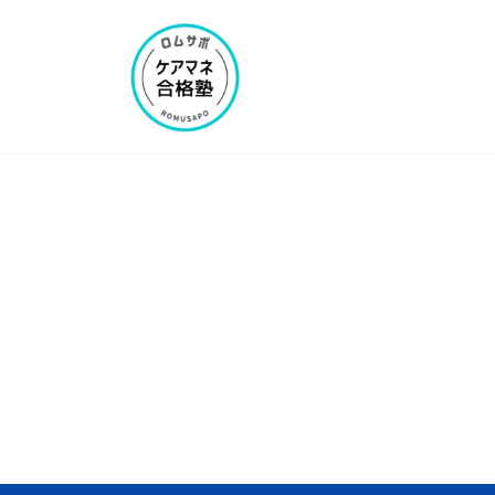
コ
ナ
ン
ビ
テ
ゲ
ン
ー
ツ
シ
へ
ョ
ス
ン
キ
に
ッ
移
プ
動