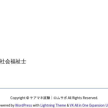
社会福祉士
Copyright © ケアマネ試験｜ロムサポ All Rights Reserved.
wered by
WordPress
with
Lightning Theme
&
VK All in One Expansion U