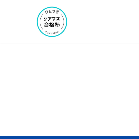
コ
ナ
ン
ビ
テ
ゲ
ン
ー
ツ
シ
へ
ョ
ス
ン
キ
に
ッ
移
プ
動