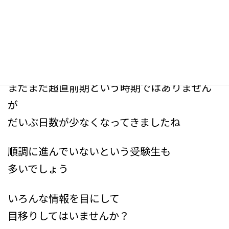
最
2024年8月30日
2025年8月17日
ロムサポ
終
更
ケアマネ受験生の皆さん
新
日
こんにちは
時
:
まだまだ超直前期という時期ではありません
が
だいぶ日数が少なくなってきましたね
順調に進んでいないという受験生も
多いでしょう
いろんな情報を目にして
目移りしてはいませんか？