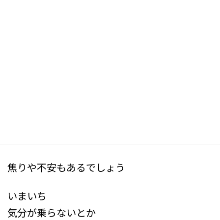
ケアマネ受験生の皆さん
新
日
こんにちは
時
:
ケアマネ試験まで
50日
いよいよですね
いろいろと
思うこともあるでしょう
焦りや不安もあるでしょう
いまいち
気分が乗らないとか