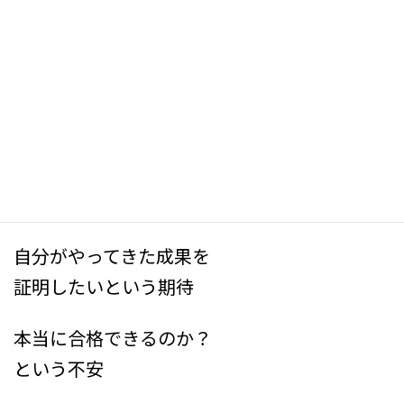
ケアマネ受験生の皆さん
新
日
こんにちは
時
:
今日で7月が終わります
試験まで
日数が減っていく感覚が
より強くなっていくでしょう
自分がやってきた成果を
証明したいという期待
本当に合格できるのか？
という不安