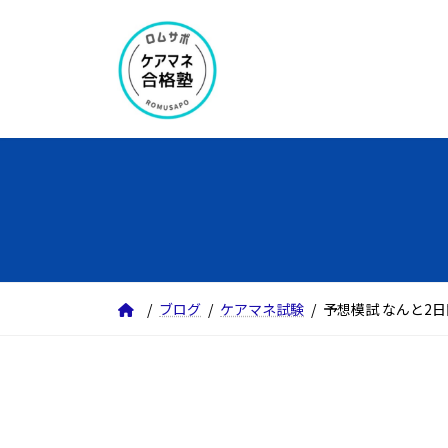
コ
ナ
ン
ビ
テ
ゲ
ン
ー
ツ
シ
へ
ョ
ス
ン
キ
に
ッ
移
プ
動
ブログ
ケアマネ試験
予想模試 なんと2日