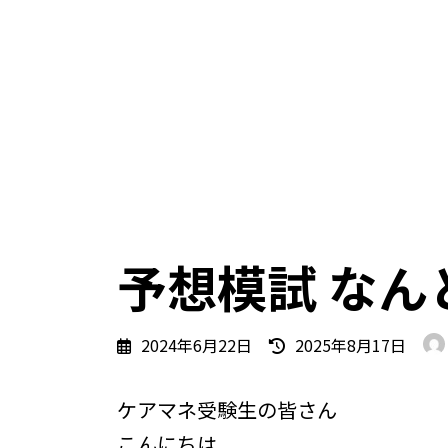
予想模試 なん
最
2024年6月22日
2025年8月17日
終
更
ケアマネ受験生の皆さん
新
日
こんにちは