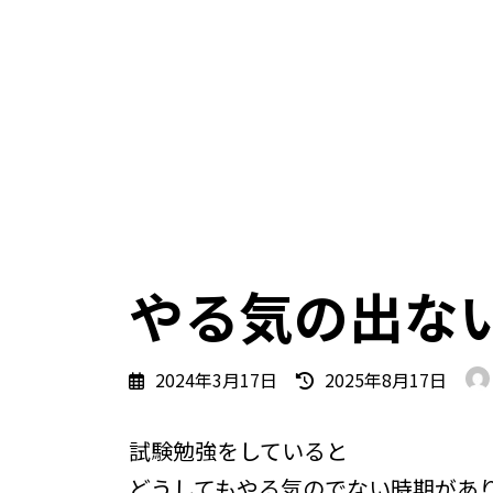
やる気の出な
最
2024年3月17日
2025年8月17日
終
更
試験勉強をしていると
新
日
どうしてもやる気のでない時期があ