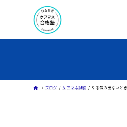
コ
ナ
ン
ビ
テ
ゲ
ン
ー
ツ
シ
へ
ョ
ス
ン
キ
に
ッ
移
プ
動
ブログ
ケアマネ試験
やる気の出ないと