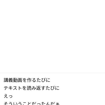
講師をしていると
新
日
時
介護保険について
:
何でも知っていると思われることがあります
もちろん知ってますよっ
と言いたいところですが
正直なところ
そんなことはありません
講義動画を作るたびに
テキストを読み返すたびに
えっ
そういうことだったんだぁ