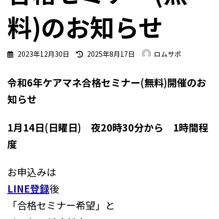
料)のお知らせ
最
2023年12月30日
2025年8月17日
ロムサポ
終
更
令和6年ケアマネ合格セミナー(無料)開催のお
新
日
知らせ
時
:
1月14日(日曜日) 夜20時30分から 1時間程
度
お申込みは
LINE登録
後
「合格セミナー希望」と