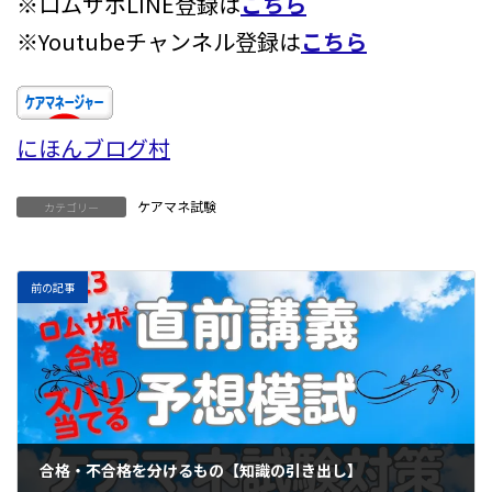
※ロムサポLINE登録は
こちら
※Youtubeチャンネル登録は
こちら
にほんブログ村
ケアマネ試験
カテゴリー
前の記事
合格・不合格を分けるもの【知識の引き出し】