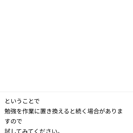
を達成するには
どうしたらいいかを考えるとゲーム感覚に近く
なっていって
結果として
モチベーションを保ちつつ勉強が進んでいく
と思います
勉強法コースで紹介している方法も
原理はまったく同じです
ということで
勉強を作業に置き換えると続く場合がありま
すので
試してみてください。