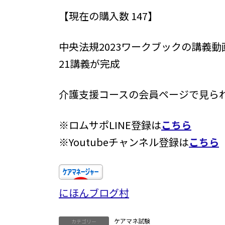
更
【現在の購入数 147】
新
日
時
中央法規2023ワークブックの講義動
:
21講義が完成
介護支援コースの会員ページで見ら
※ロムサポLINE登録は
こちら
※Youtubeチャンネル登録は
こちら
にほんブログ村
ケアマネ試験
カテゴリー