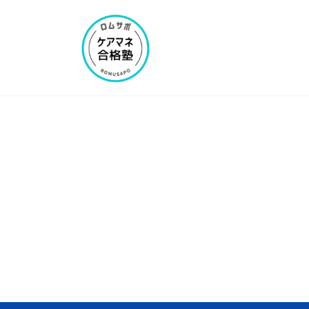
コ
ナ
ン
ビ
テ
ゲ
ン
ー
ツ
シ
へ
ョ
ス
ン
キ
に
ッ
移
プ
動