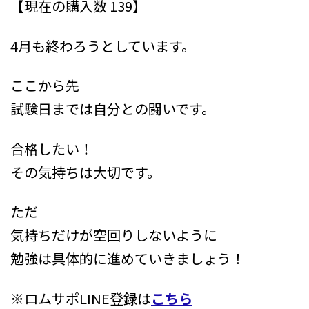
【現在の購入数 139】
新
日
時
4月も終わろうとしています。
:
ここから先
試験日までは自分との闘いです。
合格したい！
その気持ちは大切です。
ただ
気持ちだけが空回りしないように
勉強は具体的に進めていきましょう！
※ロムサポLINE登録は
こちら