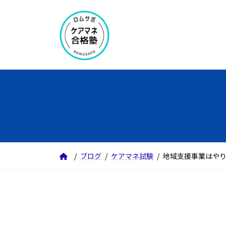
コ
ナ
ン
ビ
テ
ゲ
ン
ー
ツ
シ
へ
ョ
ス
ン
キ
に
ッ
移
プ
動
ブログ
ケアマネ試験
地域支援事業はや