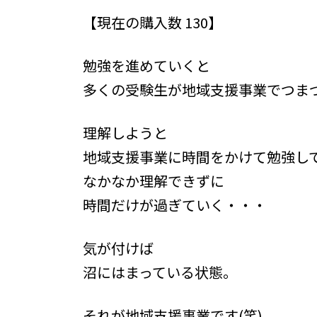
更
【現在の購入数 130】
新
日
時
勉強を進めていくと
:
多くの受験生が地域支援事業でつま
理解しようと
地域支援事業に時間をかけて勉強し
なかなか理解できずに
時間だけが過ぎていく・・・
気が付けば
沼にはまっている状態。
それが地域支援事業です(笑)。