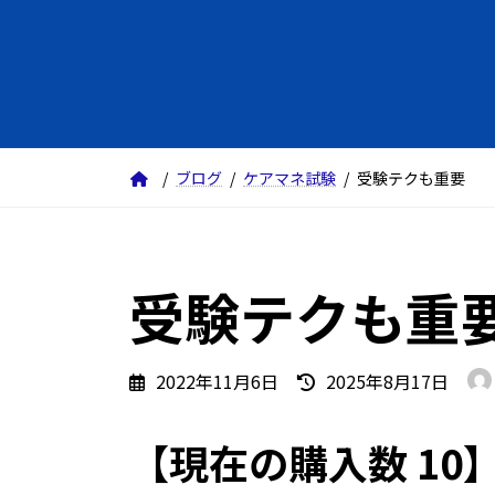
ブログ
ケアマネ試験
受験テクも重要
受験テクも重
最
2022年11月6日
2025年8月17日
終
更
【現在の購入数 10
新
日