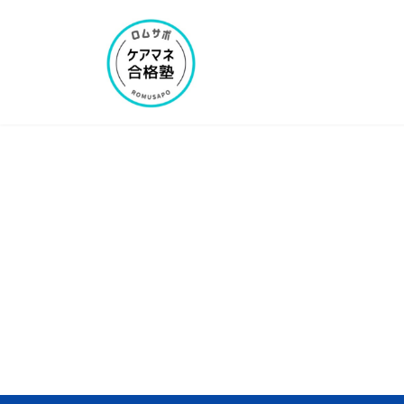
コ
ナ
ン
ビ
テ
ゲ
ン
ー
ツ
シ
へ
ョ
ス
ン
キ
に
ッ
移
プ
動