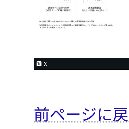
時
:
X
前ページに戻