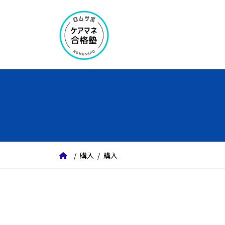
コ
ナ
ン
ビ
テ
ゲ
ン
ー
ツ
シ
へ
ョ
ス
ン
キ
に
ッ
移
プ
動
購入
購入