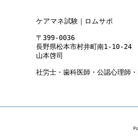
ケアマネ試験｜ロムサポ
〒399-0036
長野県松本市村井町南1‐10‐24
山本啓司
社労士・歯科医師・公認心理師・
Po