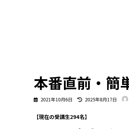
本番直前・簡
最
2021年10月6日
2025年8月17日
終
更
【現在の受講生294名】
新
日