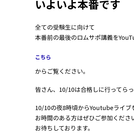
いよいよ本番です
時
:
全ての受験生に向けて
本番前の最後のロムサポ講義をYouT
こちら
からご覧ください。
皆さん、10/10は合格しに行ってら
10/10の夜8時頃からYoutubeラ
お時間のある方はぜひご参加くださ
お待ちしております。