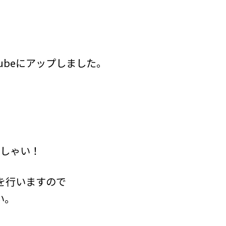
ubeにアップしました。
っしゃい！
イブを行いますので
い。