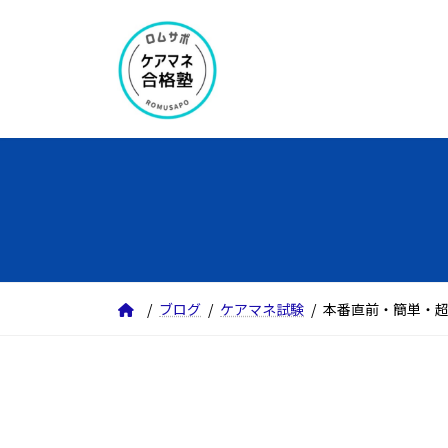
コ
ナ
ン
ビ
テ
ゲ
ン
ー
ツ
シ
へ
ョ
ス
ン
キ
に
ッ
移
プ
動
ブログ
ケアマネ試験
本番直前・簡単・