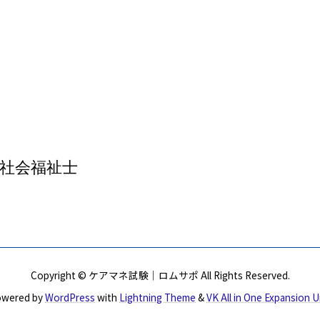
社会福祉士
Copyright © ケアマネ試験｜ロムサポ All Rights Reserved.
wered by
WordPress
with
Lightning Theme
&
VK All in One Expansion U