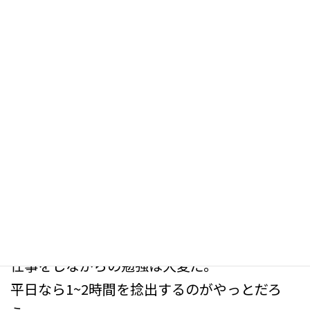
【現在の受講生148名】
新
日
休日を最大限活用しよう！
時
:
ケアマネ試験まで80日ほど。
オリンピックも始まり暦の上では4連休の人も
いるだろう。
私は土曜日が仕事なので4連休ではないが
それでも22、23が連休となったお陰で
身の回りのことがだいぶ片付いた。
資格試験にも同じことが言える。
仕事をしながらの勉強は大変だ。
平日なら1~2時間を捻出するのがやっとだろ