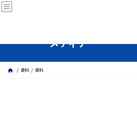
コ
ナ
ン
ビ
テ
ゲ
ン
ー
ツ
シ
メディア
へ
ョ
ス
ン
キ
に
ッ
移
資料
資料
プ
動