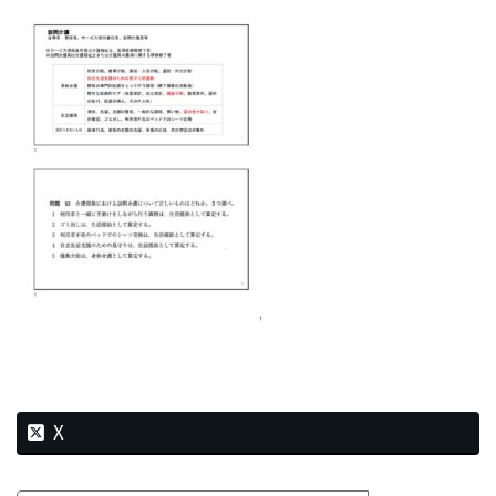
新
日
時
:
X