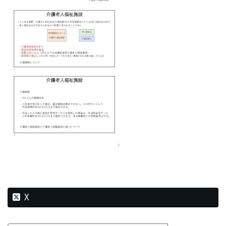
新
日
時
:
X