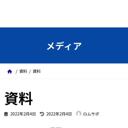
メディア
資料
資料
資料
最
2022年2月4日
2022年2月4日
ロムサポ
終
更