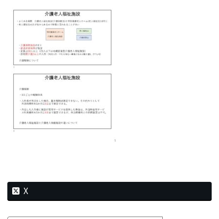
新
日
時
:
X