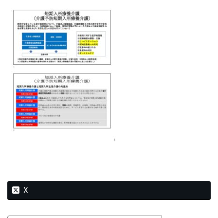
新
日
時
:
X