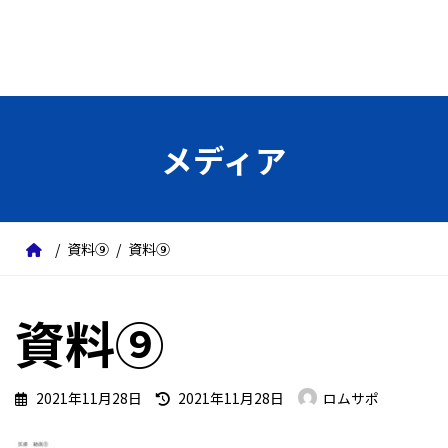
メディア
資料⑨
資料⑨
資料⑨
最
2021年11月28日
2021年11月28日
ロムサポ
終
更