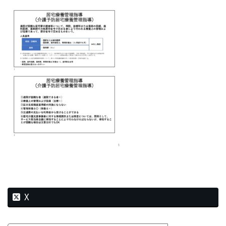
新
日
時
:
X