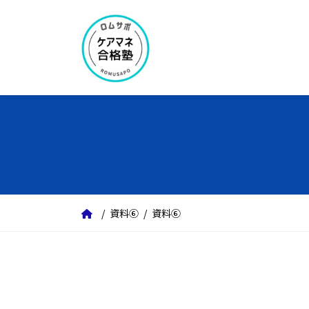
コ
ナ
ン
ビ
テ
ゲ
ン
ー
ツ
シ
へ
ョ
ス
ン
キ
に
ッ
移
プ
動
資料⑥
資料⑥