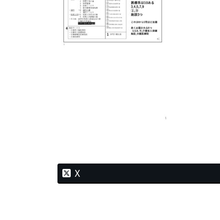
時
:
X