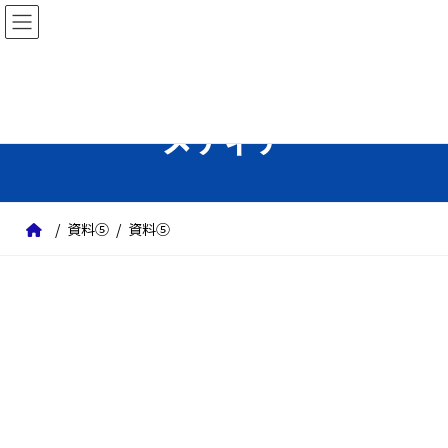
コ
ナ
ン
ビ
テ
ゲ
ン
ー
ツ
シ
メディア
へ
ョ
ス
ン
キ
に
ッ
移
資料⑤
資料⑤
プ
動