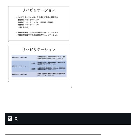
新
日
時
:
X