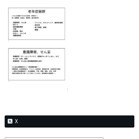
新
日
時
:
X