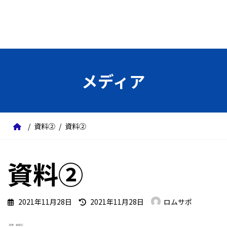
メディア
資料②
資料②
資料②
最
2021年11月28日
2021年11月28日
ロムサポ
終
更