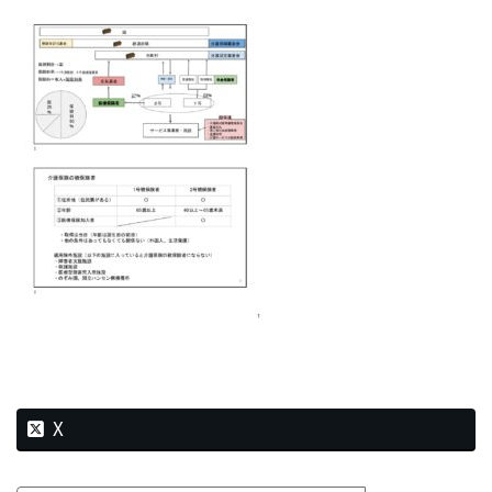
新
日
時
:
X