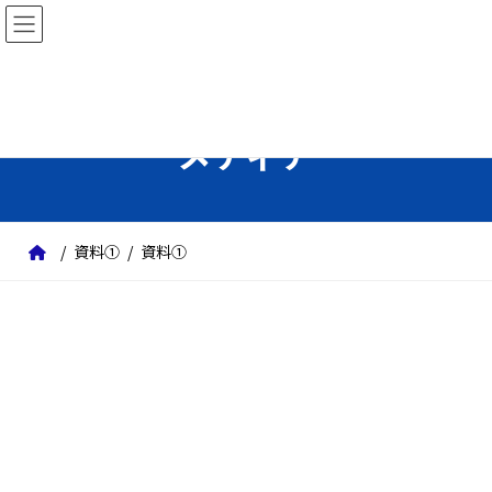
コ
ナ
ン
ビ
テ
ゲ
ン
ー
ツ
シ
メディア
へ
ョ
ス
ン
キ
に
ッ
移
資料①
資料①
プ
動