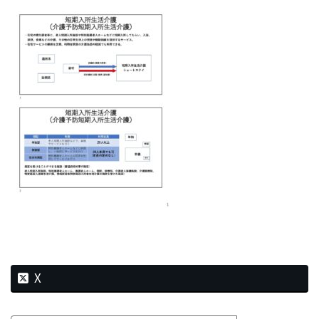
新
日
時
:
X