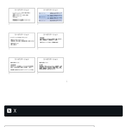
新
日
時
:
X