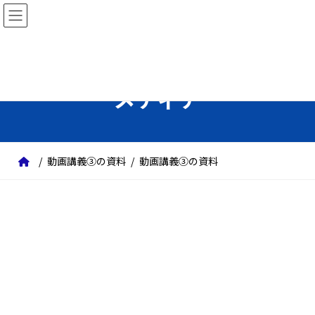
コ
ナ
ン
ビ
テ
ゲ
ン
ー
ツ
シ
メディア
へ
ョ
ス
ン
キ
に
ッ
移
動画講義③の資料
動画講義③の資料
プ
動