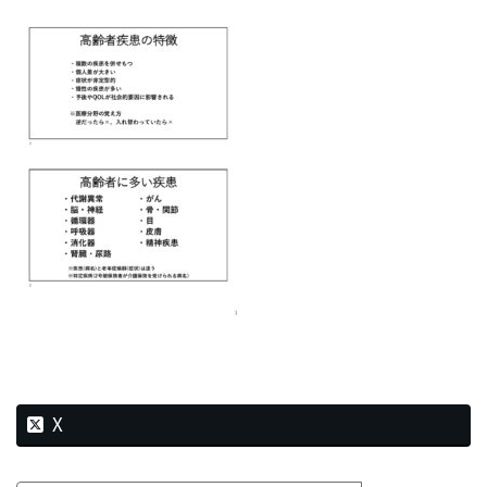
新
日
時
:
X