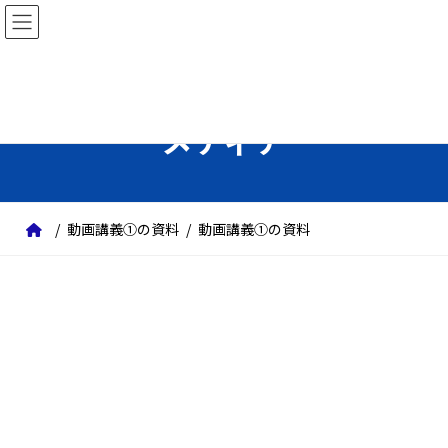
コ
ナ
ン
ビ
テ
ゲ
ン
ー
ツ
シ
メディア
へ
ョ
ス
ン
キ
に
ッ
移
動画講義①の資料
動画講義①の資料
プ
動